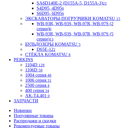
SA6D140E-2 (D155A-5, D155A-3)
21
S4D95, 4D95
6
S6D95, 6D95
6
ЭКСКАВАТОРЫ-ПОГРУЗЧИКИ KOMATSU
15
WB-93R, WB-93S, WB-97R, WB-97S (2
серии)
0
WB-93R, WB-93S, WB-97R, WB-97S (5
серии)
13
БУЛЬДОЗЕРЫ KOMATSU
5
D65E-12
2
СТЁКЛА KOMATSU
8
PERKINS
1104D
129
1106D
59
1004 серия
40
1006 серия
31
2500 серия
4
400 серия
34
AK-T4.401
0
ЗАПЧАСТИ
Новинки
Популярные товары
Распродажи и скидки
Рекомендуемые товары