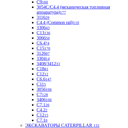
С9
160
3054С/С4.4 (механическая топливная
аппаратура)
177
3116
29
С4.4 (Common rail)
110
3306
43
С13
136
3066
59
С6.4
74
С15
170
3126
97
3304
14
3408/3412
33
С18
81
C12
12
С6.6
147
C11
5
3056
106
С7
128
3406
106
C7.1
26
C4.2
2
С12
15
С7.1
0
ЭКСКАВАТОРЫ CATERPILLAR
132