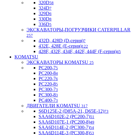
320D
58
324D
7
329D
6
330D
8
336D
5
ЭКСКАВАТОРЫ-ПОГРУЗЧИКИ CATERPILLAR
257
432D, 428D (D-серия)
7
432E, 428E (E-серия)
122
428F, 432F, 434F, 442F, 444F (F-серия)
45
KOMATSU
ЭКСКАВАТОРЫ KOMATSU
25
PC200-7
5
PC200-8
4
PC220-7
6
PC220-8
5
PC300-7
3
PC300-8
3
PC400-7
3
ДВИГАТЕЛИ KOMATSU
317
S6D125E-2 (D85A-21, D65E-12)
73
SAA6D102E-2 (PC200-7)
51
SAA6D107E-1 (PC200-8)
49
SAA6D114E-2 (PC300-7)
54
SAA6D114E-3 (PC300-8)
53