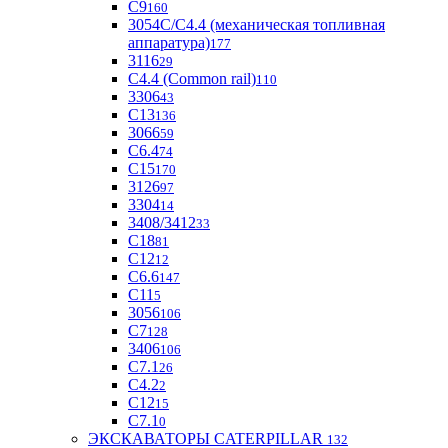
С9
160
3054С/С4.4 (механическая топливная
аппаратура)
177
3116
29
С4.4 (Common rail)
110
3306
43
С13
136
3066
59
С6.4
74
С15
170
3126
97
3304
14
3408/3412
33
С18
81
C12
12
С6.6
147
C11
5
3056
106
С7
128
3406
106
C7.1
26
C4.2
2
С12
15
С7.1
0
ЭКСКАВАТОРЫ CATERPILLAR
132