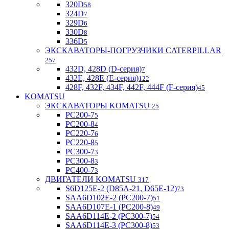
320D
58
324D
7
329D
6
330D
8
336D
5
ЭКСКАВАТОРЫ-ПОГРУЗЧИКИ CATERPILLAR
257
432D, 428D (D-серия)
7
432E, 428E (E-серия)
122
428F, 432F, 434F, 442F, 444F (F-серия)
45
KOMATSU
ЭКСКАВАТОРЫ KOMATSU
25
PC200-7
5
PC200-8
4
PC220-7
6
PC220-8
5
PC300-7
3
PC300-8
3
PC400-7
3
ДВИГАТЕЛИ KOMATSU
317
S6D125E-2 (D85A-21, D65E-12)
73
SAA6D102E-2 (PC200-7)
51
SAA6D107E-1 (PC200-8)
49
SAA6D114E-2 (PC300-7)
54
SAA6D114E-3 (PC300-8)
53