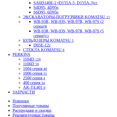
SA6D140E-2 (D155A-5, D155A-3)
21
S4D95, 4D95
6
S6D95, 6D95
6
ЭКСКАВАТОРЫ-ПОГРУЗЧИКИ KOMATSU
15
WB-93R, WB-93S, WB-97R, WB-97S (2
серии)
0
WB-93R, WB-93S, WB-97R, WB-97S (5
серии)
13
БУЛЬДОЗЕРЫ KOMATSU
5
D65E-12
2
СТЁКЛА KOMATSU
8
PERKINS
1104D
129
1106D
59
1004 серия
40
1006 серия
31
2500 серия
4
400 серия
34
AK-T4.401
0
ЗАПЧАСТИ
Новинки
Популярные товары
Распродажи и скидки
Рекомендуемые товары