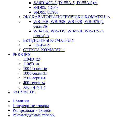
SA6D140E-2 (D155A-5, D155A-3)
21
S4D95, 4D95
6
S6D95, 6D95
6
ЭКСКАВАТОРЫ-ПОГРУЗЧИКИ KOMATSU
15
WB-93R, WB-93S, WB-97R, WB-97S (2
серии)
0
WB-93R, WB-93S, WB-97R, WB-97S (5
серии)
13
БУЛЬДОЗЕРЫ KOMATSU
5
D65E-12
2
СТЁКЛА KOMATSU
8
PERKINS
1104D
129
1106D
59
1004 серия
40
1006 серия
31
2500 серия
4
400 серия
34
AK-T4.401
0
ЗАПЧАСТИ
Новинки
Популярные товары
Распродажи и скидки
Рекомендуемые товары