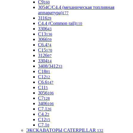
С9
160
3054С/С4.4 (механическая топливная
аппаратура)
177
3116
29
С4.4 (Common rail)
110
3306
43
С13
136
3066
59
С6.4
74
С15
170
3126
97
3304
14
3408/3412
33
С18
81
C12
12
С6.6
147
C11
5
3056
106
С7
128
3406
106
C7.1
26
C4.2
2
С12
15
С7.1
0
ЭКСКАВАТОРЫ CATERPILLAR
132