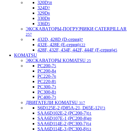
320D
58
324D
7
329D
6
330D
8
336D
5
ЭКСКАВАТОРЫ-ПОГРУЗЧИКИ CATERPILLAR
257
432D, 428D (D-серия)
7
432E, 428E (E-серия)
122
428F, 432F, 434F, 442F, 444F (F-серия)
45
KOMATSU
ЭКСКАВАТОРЫ KOMATSU
25
PC200-7
5
PC200-8
4
PC220-7
6
PC220-8
5
PC300-7
3
PC300-8
3
PC400-7
3
ДВИГАТЕЛИ KOMATSU
317
S6D125E-2 (D85A-21, D65E-12)
73
SAA6D102E-2 (PC200-7)
51
SAA6D107E-1 (PC200-8)
49
SAA6D114E-2 (PC300-7)
54
SAA6D114E-3 (PC300-8)
53