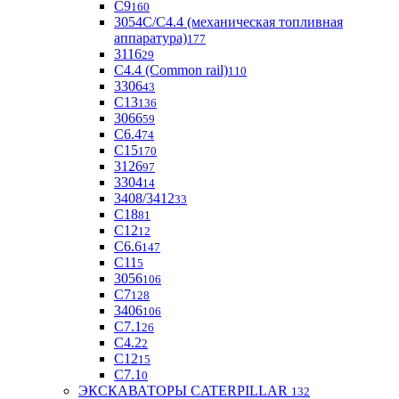
С9
160
3054С/С4.4 (механическая топливная
аппаратура)
177
3116
29
С4.4 (Common rail)
110
3306
43
С13
136
3066
59
С6.4
74
С15
170
3126
97
3304
14
3408/3412
33
С18
81
C12
12
С6.6
147
C11
5
3056
106
С7
128
3406
106
C7.1
26
C4.2
2
С12
15
С7.1
0
ЭКСКАВАТОРЫ CATERPILLAR
132