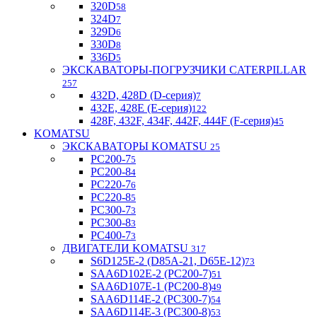
320D
58
324D
7
329D
6
330D
8
336D
5
ЭКСКАВАТОРЫ-ПОГРУЗЧИКИ CATERPILLAR
257
432D, 428D (D-серия)
7
432E, 428E (E-серия)
122
428F, 432F, 434F, 442F, 444F (F-серия)
45
KOMATSU
ЭКСКАВАТОРЫ KOMATSU
25
PC200-7
5
PC200-8
4
PC220-7
6
PC220-8
5
PC300-7
3
PC300-8
3
PC400-7
3
ДВИГАТЕЛИ KOMATSU
317
S6D125E-2 (D85A-21, D65E-12)
73
SAA6D102E-2 (PC200-7)
51
SAA6D107E-1 (PC200-8)
49
SAA6D114E-2 (PC300-7)
54
SAA6D114E-3 (PC300-8)
53