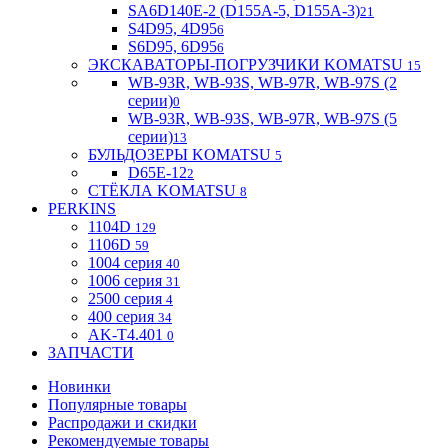
SA6D140E-2 (D155A-5, D155A-3)
21
S4D95, 4D95
6
S6D95, 6D95
6
ЭКСКАВАТОРЫ-ПОГРУЗЧИКИ KOMATSU
15
WB-93R, WB-93S, WB-97R, WB-97S (2
серии)
0
WB-93R, WB-93S, WB-97R, WB-97S (5
серии)
13
БУЛЬДОЗЕРЫ KOMATSU
5
D65E-12
2
СТЁКЛА KOMATSU
8
PERKINS
1104D
129
1106D
59
1004 серия
40
1006 серия
31
2500 серия
4
400 серия
34
AK-T4.401
0
ЗАПЧАСТИ
Новинки
Популярные товары
Распродажи и скидки
Рекомендуемые товары