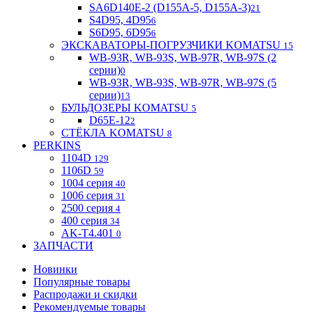
SA6D140E-2 (D155A-5, D155A-3)
21
S4D95, 4D95
6
S6D95, 6D95
6
ЭКСКАВАТОРЫ-ПОГРУЗЧИКИ KOMATSU
15
WB-93R, WB-93S, WB-97R, WB-97S (2
серии)
0
WB-93R, WB-93S, WB-97R, WB-97S (5
серии)
13
БУЛЬДОЗЕРЫ KOMATSU
5
D65E-12
2
СТЁКЛА KOMATSU
8
PERKINS
1104D
129
1106D
59
1004 серия
40
1006 серия
31
2500 серия
4
400 серия
34
AK-T4.401
0
ЗАПЧАСТИ
Новинки
Популярные товары
Распродажи и скидки
Рекомендуемые товары