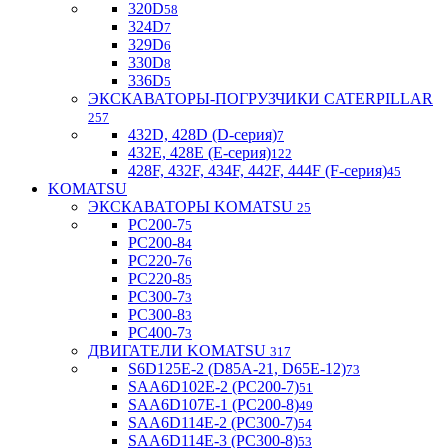
320D
58
324D
7
329D
6
330D
8
336D
5
ЭКСКАВАТОРЫ-ПОГРУЗЧИКИ CATERPILLAR
257
432D, 428D (D-серия)
7
432E, 428E (E-серия)
122
428F, 432F, 434F, 442F, 444F (F-серия)
45
KOMATSU
ЭКСКАВАТОРЫ KOMATSU
25
PC200-7
5
PC200-8
4
PC220-7
6
PC220-8
5
PC300-7
3
PC300-8
3
PC400-7
3
ДВИГАТЕЛИ KOMATSU
317
S6D125E-2 (D85A-21, D65E-12)
73
SAA6D102E-2 (PC200-7)
51
SAA6D107E-1 (PC200-8)
49
SAA6D114E-2 (PC300-7)
54
SAA6D114E-3 (PC300-8)
53