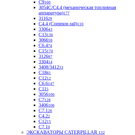
С9
160
3054С/С4.4 (механическая топливная
аппаратура)
177
3116
29
С4.4 (Common rail)
110
3306
43
С13
136
3066
59
С6.4
74
С15
170
3126
97
3304
14
3408/3412
33
С18
81
C12
12
С6.6
147
C11
5
3056
106
С7
128
3406
106
C7.1
26
C4.2
2
С12
15
С7.1
0
ЭКСКАВАТОРЫ CATERPILLAR
132