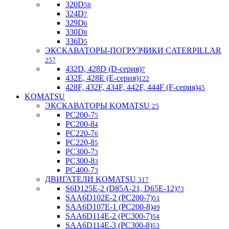
320D
58
324D
7
329D
6
330D
8
336D
5
ЭКСКАВАТОРЫ-ПОГРУЗЧИКИ CATERPILLAR
257
432D, 428D (D-серия)
7
432E, 428E (E-серия)
122
428F, 432F, 434F, 442F, 444F (F-серия)
45
KOMATSU
ЭКСКАВАТОРЫ KOMATSU
25
PC200-7
5
PC200-8
4
PC220-7
6
PC220-8
5
PC300-7
3
PC300-8
3
PC400-7
3
ДВИГАТЕЛИ KOMATSU
317
S6D125E-2 (D85A-21, D65E-12)
73
SAA6D102E-2 (PC200-7)
51
SAA6D107E-1 (PC200-8)
49
SAA6D114E-2 (PC300-7)
54
SAA6D114E-3 (PC300-8)
53