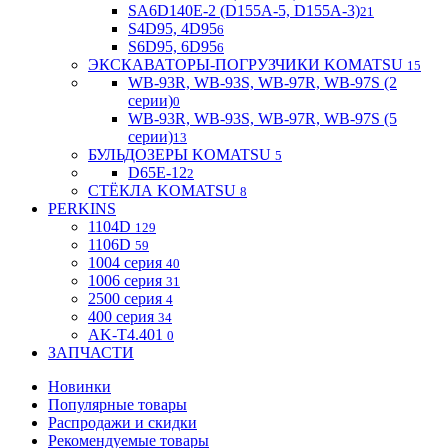
SA6D140E-2 (D155A-5, D155A-3)
21
S4D95, 4D95
6
S6D95, 6D95
6
ЭКСКАВАТОРЫ-ПОГРУЗЧИКИ KOMATSU
15
WB-93R, WB-93S, WB-97R, WB-97S (2
серии)
0
WB-93R, WB-93S, WB-97R, WB-97S (5
серии)
13
БУЛЬДОЗЕРЫ KOMATSU
5
D65E-12
2
СТЁКЛА KOMATSU
8
PERKINS
1104D
129
1106D
59
1004 серия
40
1006 серия
31
2500 серия
4
400 серия
34
AK-T4.401
0
ЗАПЧАСТИ
Новинки
Популярные товары
Распродажи и скидки
Рекомендуемые товары