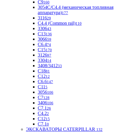
С9
160
3054С/С4.4 (механическая топливная
аппаратура)
177
3116
29
С4.4 (Common rail)
110
3306
43
С13
136
3066
59
С6.4
74
С15
170
3126
97
3304
14
3408/3412
33
С18
81
C12
12
С6.6
147
C11
5
3056
106
С7
128
3406
106
C7.1
26
C4.2
2
С12
15
С7.1
0
ЭКСКАВАТОРЫ CATERPILLAR
132