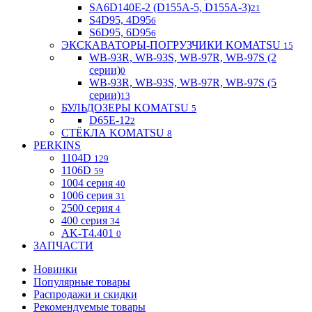
SA6D140E-2 (D155A-5, D155A-3)
21
S4D95, 4D95
6
S6D95, 6D95
6
ЭКСКАВАТОРЫ-ПОГРУЗЧИКИ KOMATSU
15
WB-93R, WB-93S, WB-97R, WB-97S (2
серии)
0
WB-93R, WB-93S, WB-97R, WB-97S (5
серии)
13
БУЛЬДОЗЕРЫ KOMATSU
5
D65E-12
2
СТЁКЛА KOMATSU
8
PERKINS
1104D
129
1106D
59
1004 серия
40
1006 серия
31
2500 серия
4
400 серия
34
AK-T4.401
0
ЗАПЧАСТИ
Новинки
Популярные товары
Распродажи и скидки
Рекомендуемые товары