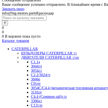
Сообщение отправлено
Ваше сообщение успешно отправлено. В ближайшее время с Ва
Закрыть окно
info@big-motors.parts
Краснодар
0
0
0
В корзине
пока пусто
Каталог товаров
CATERPILLAR
БУЛЬДОЗЕРЫ CATERPILLAR
31
ДВИГАТЕЛИ CATERPILLAR
1546
C1.1
4
3044
19
3054
22
С2.2/3024
79
3046
6
С9
160
3054С/С4.4 (механическая топливная аппарат
3116
29
С4.4 (Common rail)
110
3306
43
С13
136