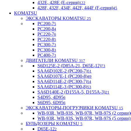
432E, 428E (E-серия)
122
428F, 432F, 434F, 442F, 444F (F-серия)
45
KOMATSU
ЭКСКАВАТОРЫ KOMATSU
25
PC200-7
5
PC200-8
4
PC220-7
6
PC220-8
5
PC300-7
3
PC300-8
3
PC400-7
3
ДВИГАТЕЛИ KOMATSU
317
S6D125E-2 (D85A-21, D65E-12)
73
SAA6D102E-2 (PC200-7)
51
SAA6D107E-1 (PC200-8)
49
SAA6D114E-2 (PC300-7)
54
SAA6D114E-3 (PC300-8)
53
SA6D140E-2 (D155A-5, D155A-3)
21
S4D95, 4D95
6
S6D95, 6D95
6
ЭКСКАВАТОРЫ-ПОГРУЗЧИКИ KOMATSU
15
WB-93R, WB-93S, WB-97R, WB-97S (2 серии)
WB-93R, WB-93S, WB-97R, WB-97S (5 серии)
БУЛЬДОЗЕРЫ KOMATSU
5
D65E-12
2