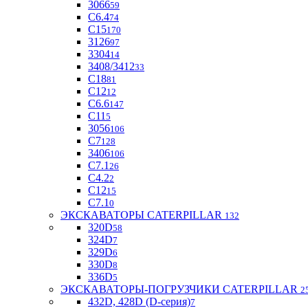
3066
59
С6.4
74
С15
170
3126
97
3304
14
3408/3412
33
С18
81
C12
12
С6.6
147
C11
5
3056
106
С7
128
3406
106
C7.1
26
C4.2
2
С12
15
С7.1
0
ЭКСКАВАТОРЫ CATERPILLAR
132
320D
58
324D
7
329D
6
330D
8
336D
5
ЭКСКАВАТОРЫ-ПОГРУЗЧИКИ CATERPILLAR
2
432D, 428D (D-серия)
7