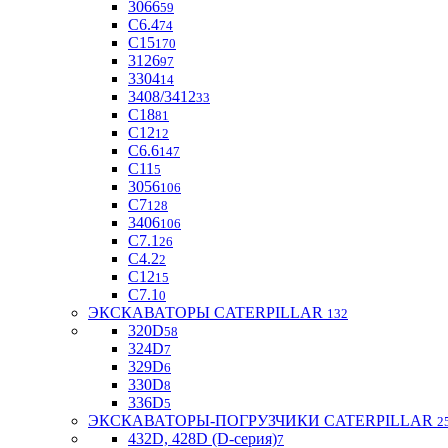
3066
59
С6.4
74
С15
170
3126
97
3304
14
3408/3412
33
С18
81
C12
12
С6.6
147
C11
5
3056
106
С7
128
3406
106
C7.1
26
C4.2
2
С12
15
С7.1
0
ЭКСКАВАТОРЫ CATERPILLAR
132
320D
58
324D
7
329D
6
330D
8
336D
5
ЭКСКАВАТОРЫ-ПОГРУЗЧИКИ CATERPILLAR
2
432D, 428D (D-серия)
7