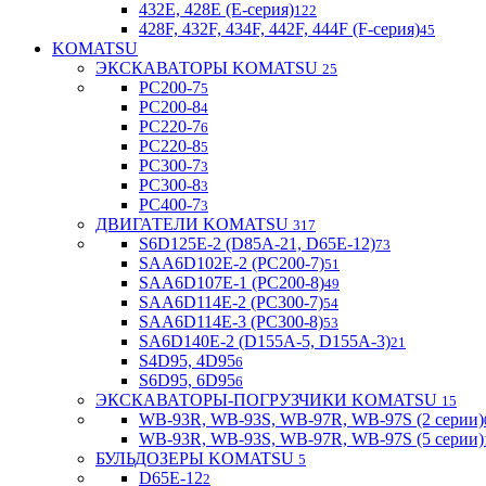
432E, 428E (E-серия)
122
428F, 432F, 434F, 442F, 444F (F-серия)
45
KOMATSU
ЭКСКАВАТОРЫ KOMATSU
25
PC200-7
5
PC200-8
4
PC220-7
6
PC220-8
5
PC300-7
3
PC300-8
3
PC400-7
3
ДВИГАТЕЛИ KOMATSU
317
S6D125E-2 (D85A-21, D65E-12)
73
SAA6D102E-2 (PC200-7)
51
SAA6D107E-1 (PC200-8)
49
SAA6D114E-2 (PC300-7)
54
SAA6D114E-3 (PC300-8)
53
SA6D140E-2 (D155A-5, D155A-3)
21
S4D95, 4D95
6
S6D95, 6D95
6
ЭКСКАВАТОРЫ-ПОГРУЗЧИКИ KOMATSU
15
WB-93R, WB-93S, WB-97R, WB-97S (2 серии)
WB-93R, WB-93S, WB-97R, WB-97S (5 серии)
БУЛЬДОЗЕРЫ KOMATSU
5
D65E-12
2