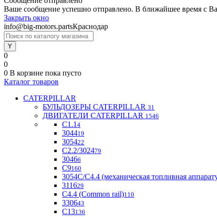
Сообщение отправлено
Ваше сообщение успешно отправлено. В ближайшее время с Ва
Закрыть окно
info@big-motors.parts
Краснодар
0
0
0
В корзине
пока пусто
Каталог товаров
CATERPILLAR
БУЛЬДОЗЕРЫ CATERPILLAR
31
ДВИГАТЕЛИ CATERPILLAR
1546
C1.1
4
3044
19
3054
22
С2.2/3024
79
3046
6
С9
160
3054С/С4.4 (механическая топливная аппарат
3116
29
С4.4 (Common rail)
110
3306
43
С13
136